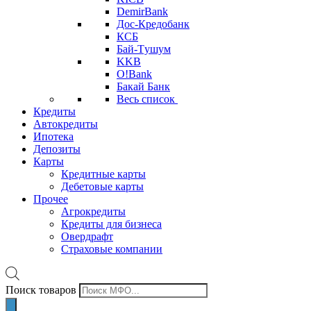
DemirBank
Дос-Кредобанк
КСБ
Бай-Tушум
KKB
O!Bank
Бакай Банк
Весь список
Кредиты
Автокредиты
Ипотека
Депозиты
Карты
Кредитные карты
Дебетовые карты
Прочее
Агрокредиты
Кредиты для бизнеса
Овердрафт
Страховые компании
Поиск товаров