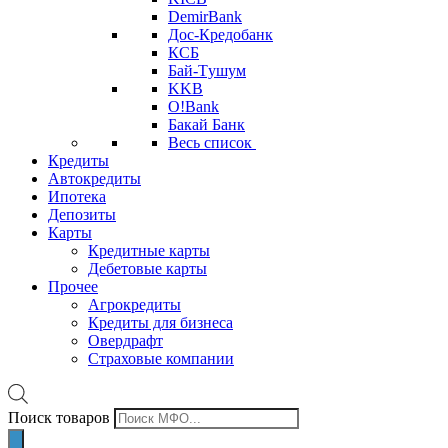
DemirBank
Дос-Кредобанк
КСБ
Бай-Tушум
KKB
O!Bank
Бакай Банк
Весь список
Кредиты
Автокредиты
Ипотека
Депозиты
Карты
Кредитные карты
Дебетовые карты
Прочее
Агрокредиты
Кредиты для бизнеса
Овердрафт
Страховые компании
Поиск товаров