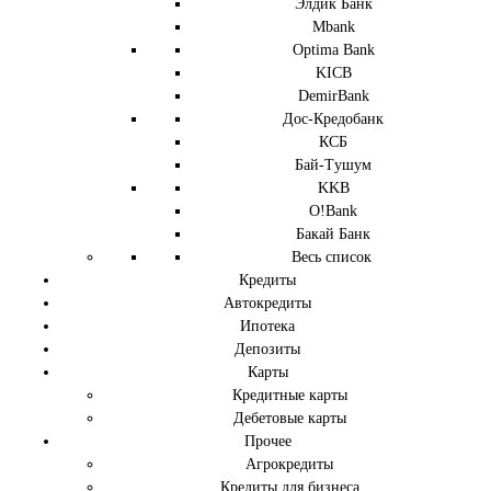
Элдик Банк
Mbank
Optima Bank
KICB
DemirBank
Дос-Кредобанк
КСБ
Бай-Tушум
KKB
O!Bank
Бакай Банк
Весь список
Кредиты
Автокредиты
Ипотека
Депозиты
Карты
Кредитные карты
Дебетовые карты
Прочее
Агрокредиты
Кредиты для бизнеса