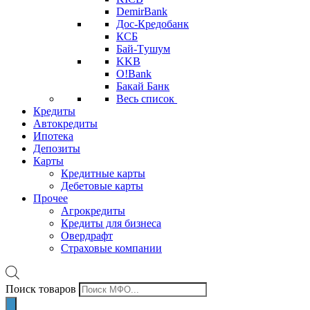
DemirBank
Дос-Кредобанк
КСБ
Бай-Tушум
KKB
O!Bank
Бакай Банк
Весь список
Кредиты
Автокредиты
Ипотека
Депозиты
Карты
Кредитные карты
Дебетовые карты
Прочее
Агрокредиты
Кредиты для бизнеса
Овердрафт
Страховые компании
Поиск товаров