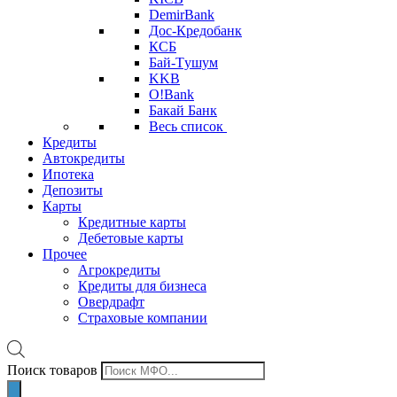
DemirBank
Дос-Кредобанк
КСБ
Бай-Tушум
KKB
O!Bank
Бакай Банк
Весь список
Кредиты
Автокредиты
Ипотека
Депозиты
Карты
Кредитные карты
Дебетовые карты
Прочее
Агрокредиты
Кредиты для бизнеса
Овердрафт
Страховые компании
Поиск товаров